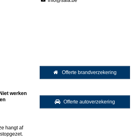
info@safa.be
Bel 03/233.29.32
Check-up aanvragen
Offerte brandverzekering
 Niet werken
een
Offerte autoverzekering
ze hangt af
 stopgezet.