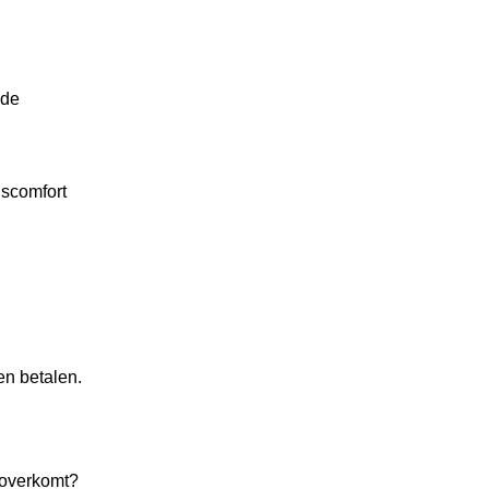
 de
nscomfort
en betalen.
s overkomt?