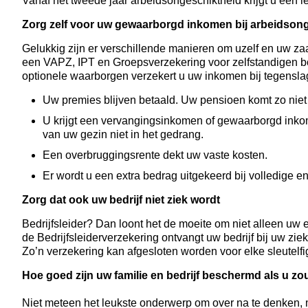
Vanaf het tweede jaar arbeidsongeschiktheid krijgt u een ie
Zorg zelf voor uw gewaarborgd inkomen bij arbeidson
Gelukkig zijn er verschillende manieren om uzelf en uw za
een VAPZ, IPT en Groepsverzekering voor zelfstandigen bo
optionele waarborgen verzekert u uw inkomen bij tegensla
Uw premies blijven betaald. Uw pensioen komt zo niet 
U krijgt een vervangingsinkomen of gewaarborgd inkom
van uw gezin niet in het gedrang.
Een overbruggingsrente dekt uw vaste kosten.
Er wordt u een extra bedrag uitgekeerd bij volledige 
Zorg dat ook uw bedrijf niet ziek wordt
Bedrijfsleider? Dan loont het de moeite om niet alleen uw
de Bedrijfsleiderverzekering ontvangt uw bedrijf bij uw zi
Zo’n verzekering kan afgesloten worden voor elke sleutelfigu
Hoe goed zijn uw familie en bedrijf beschermd als u zo
Niet meteen het leukste onderwerp om over na te denken, ma