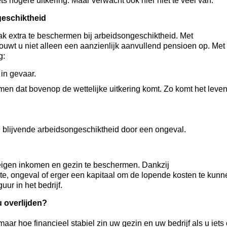
ts hogere uitkering. Maar verwacht ook hier niet te veel van.
geschiktheid
ak extra te beschermen bij arbeidsongeschiktheid. Met
uwt u niet alleen een aanzienlijk aanvullend pensioen op. Met
g:
in gevaar.
en dat bovenop de wettelijke uitkering komt. Zo komt het leve
en blijvende arbeidsongeschiktheid door een ongeval.
 eigen inkomen en gezin te beschermen. Dankzij
ekte, ongeval of erger een kapitaal om de lopende kosten te kunn
ur in het bedrijf.
u overlijden?
ar hoe financieel stabiel zin uw gezin en uw bedrijf als u iet