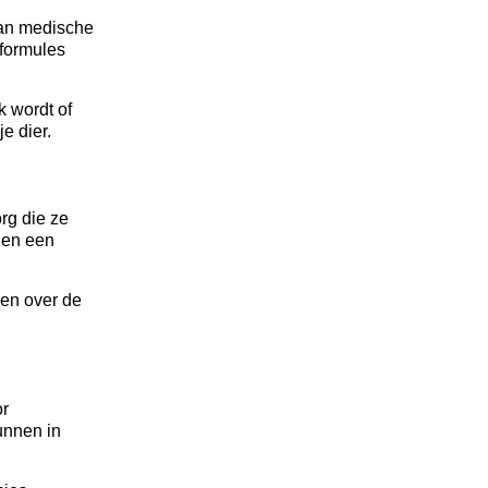
van medische
 formules
k wordt of
e dier.
rg die ze
 en een
ken over de
or
unnen in