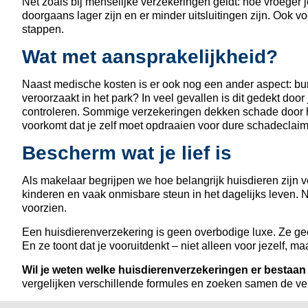
Net zoals bij menselijke verzekeringen geldt: hoe vroeger j
doorgaans lager zijn en er minder uitsluitingen zijn. Ook vo
stappen.
Wat met aansprakelijkheid?
Naast medische kosten is er ook nog een ander aspect: burg
veroorzaakt in het park? In veel gevallen is dit gedekt door 
controleren. Sommige verzekeringen dekken schade door huis
voorkomt dat je zelf moet opdraaien voor dure schadeclaim
Bescherm wat je lief is
Als makelaar begrijpen we hoe belangrijk huisdieren zijn v
kinderen en vaak onmisbare steun in het dagelijks leven.
voorzien.
Een huisdierenverzekering is geen overbodige luxe. Ze gee
En ze toont dat je vooruitdenkt – niet alleen voor jezelf, ma
Wil je weten welke huisdierenverzekeringen er bestaan e
vergelijken verschillende formules en zoeken samen de verze