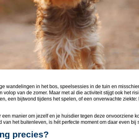
nge wandelingen in het bos, speelsessies in de tuin en misschie
volop van de zomer. Maar met al die activiteit stijgt ook het ris
nen, een bijtwond tijdens het spelen, of een onverwachte ziekte:
 een manier om jezelf en je huisdier tegen deze onvoorziene ko
an het buitenleven, is hét perfecte moment om daar even bij st
ing precies?