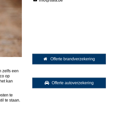
info@safa.be
Bel 03/233.29.32
Check-up aanvragen
Offerte brandverzekering
n zelfs een
ico op
 het kan
Offerte autoverzekering
sten te
il te staan.