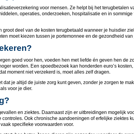
alisatieverzekering voor mensen. Ze helpt bij het terugbetalen 
middelen, operaties, onderzoeken, hospitalisatie en in sommige
een groot deel van de kosten terugbetaald wanneer je huisdier zie
enten moet kiezen tussen je portemonnee en de gezondheid van j
zekeren?
orgen goed voor hen, voeden hen met liefde én geven hen de zo
eds hoger worden. Een spoedbezoek kan honderden euro’s kosten,
at moment niet verzekerd is, moet alles zelf dragen.
dat je altijd de juiste zorg kunt geven, zonder je zorgen te ma
als voor je dier.
ng?
allen en ziektes. Daarnaast zijn er uitbreidingen mogelijk vo
se controles. Ook chronische aandoeningen of erfelijke ziektes k
vaak specifieke voorwaarden voor.