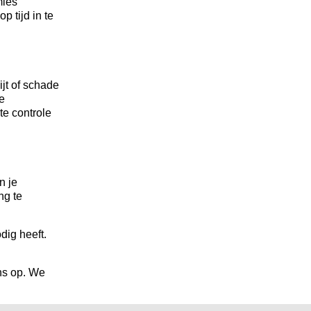
mies
p tijd in te
jt of schade
e
te controle
n je
ng te
dig heeft.
ns op. We