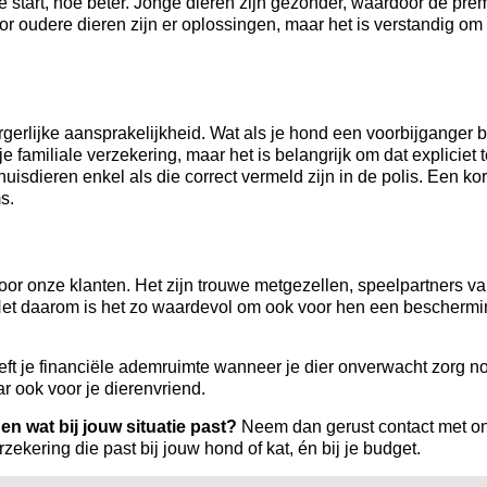
e start, hoe beter. Jonge dieren zijn gezonder, waardoor de pre
or oudere dieren zijn er oplossingen, maar het is verstandig om o
erlijke aansprakelijkheid. Wat als je hond een voorbijganger bi
je familiale verzekering, maar het is belangrijk om dat expliciet t
dieren enkel als die correct vermeld zijn in de polis. Een kor
s.
oor onze klanten. Het zijn trouwe metgezellen, speelpartners va
 Net daarom is het zo waardevol om ook voor hen een beschermi
ft je financiële ademruimte wanneer je dier onverwacht zorg no
ar ook voor je dierenvriend.
n wat bij jouw situatie past?
Neem dan gerust contact met o
kering die past bij jouw hond of kat, én bij je budget.