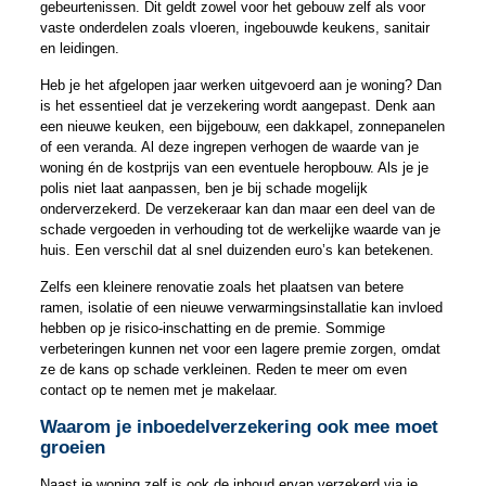
gebeurtenissen. Dit geldt zowel voor het gebouw zelf als voor
vaste onderdelen zoals vloeren, ingebouwde keukens, sanitair
en leidingen.
Heb je het afgelopen jaar werken uitgevoerd aan je woning? Dan
is het essentieel dat je verzekering wordt aangepast. Denk aan
een nieuwe keuken, een bijgebouw, een dakkapel, zonnepanelen
of een veranda. Al deze ingrepen verhogen de waarde van je
woning én de kostprijs van een eventuele heropbouw. Als je je
polis niet laat aanpassen, ben je bij schade mogelijk
onderverzekerd. De verzekeraar kan dan maar een deel van de
schade vergoeden in verhouding tot de werkelijke waarde van je
huis. Een verschil dat al snel duizenden euro’s kan betekenen.
Zelfs een kleinere renovatie zoals het plaatsen van betere
ramen, isolatie of een nieuwe verwarmingsinstallatie kan invloed
hebben op je risico-inschatting en de premie. Sommige
verbeteringen kunnen net voor een lagere premie zorgen, omdat
ze de kans op schade verkleinen. Reden te meer om even
contact op te nemen met je makelaar.
Waarom je inboedelverzekering ook mee moet
groeien
Naast je woning zelf is ook de inhoud ervan verzekerd via je